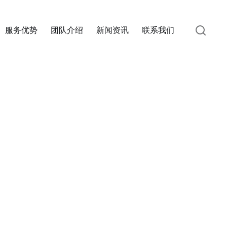
服务优势
团队介绍
新闻资讯
联系我们