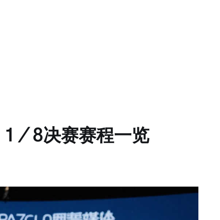
：1／8决赛赛程一览