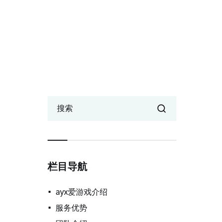
搜索
栏目导航
ayx爱游戏介绍
服务优势