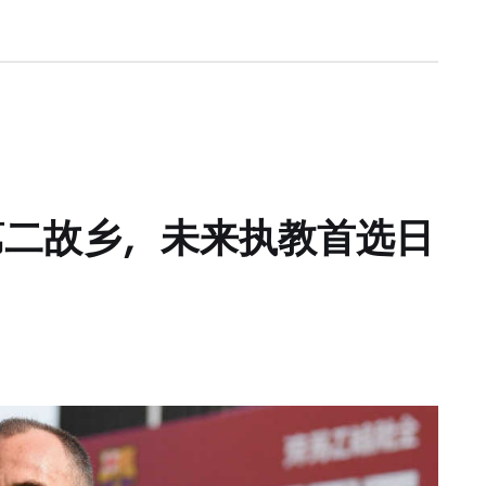
第二故乡，未来执教首选日