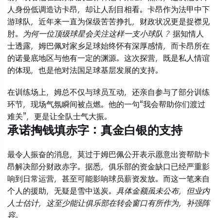
人身份低调造访卡昂，却让人刮目相看。卡昂作为法甲中下
游球队，近年来一直为保级苦苦挣扎，财政状况更是捉襟见
肘。
为何一位顶级球星会关注这样一支小球队？
据知情人
士透露，姆巴佩对家乡足球始终怀有深厚感情，而卡昂所在
的诺曼底地区与他有一定的渊源。这次探营，既是私人情谊
的体现，也是他对法国足球基层发展的支持。
在训练场上，姆总不仅与球员互动，还亲自参与了部分训练
环节，现场气氛瞬间被点燃。他的一句“我会帮助你们渡过
难关”，更是让全队士气大振。
承诺掏钱填赤字：真金白银的支持
最令人振奋的消息，莫过于
姆巴佩
公开表示愿意出资帮助卡
昂解决部分财政赤字。据悉，俱乐部的资金缺口已经严重影
响到日常运营，甚至可能影响球员薪资发放。而这一笔来自
个人的援助，无疑是雪中送炭。
具体金额虽未公布，但业内
人士估计，这至少能让俱乐部在转会窗口有所作为，补强阵
容。