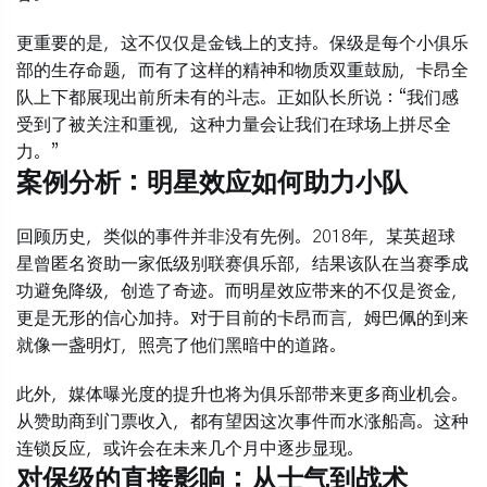
更重要的是，这不仅仅是金钱上的支持。
保级
是每个小俱乐
部的生存命题，而有了这样的精神和物质双重鼓励，卡昂全
队上下都展现出前所未有的斗志。正如队长所说：“我们感
受到了被关注和重视，这种力量会让我们在球场上拼尽全
力。”
案例分析：明星效应如何助力小队
回顾历史，类似的事件并非没有先例。2018年，某英超球
星曾匿名资助一家低级别联赛俱乐部，结果该队在当赛季成
功避免降级，创造了奇迹。而
明星效应
带来的不仅是资金，
更是无形的信心加持。对于目前的
卡昂
而言，姆巴佩的到来
就像一盏明灯，照亮了他们黑暗中的道路。
此外，媒体曝光度的提升也将为俱乐部带来更多商业机会。
从赞助商到门票收入，都有望因这次事件而水涨船高。这种
连锁反应，或许会在未来几个月中逐步显现。
对保级的直接影响：从士气到战术