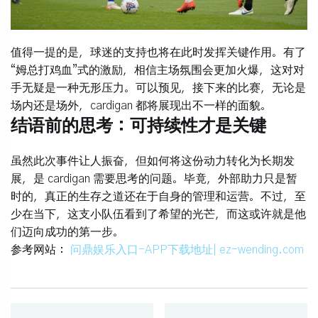
值得一提的是，球迷的支持也将在此时发挥关键作用。有了
“姆总打鸡血”式的激励，相信主场氛围会更加火爆，这对对
手无疑是一种无形压力。可以预见，接下来的比赛，无论是
场内还是场外，cardigan 都将展现出不一样的面貌。
结语前的思考：可持续性才是关键
虽然此次事件让人振奋，但如何将这份动力转化为长期发
展，是 cardigan 需要思考的问题。毕竟，外部助力只是暂
时的，真正的生存之道还在于自身的管理和运营。不过，至
少在当下，这支小队伍看到了希望的光芒，而这或许就是他
们迈向成功的第一步。
参考网站：
问鼎娱乐入口-APP下载地址| ez-wending.com