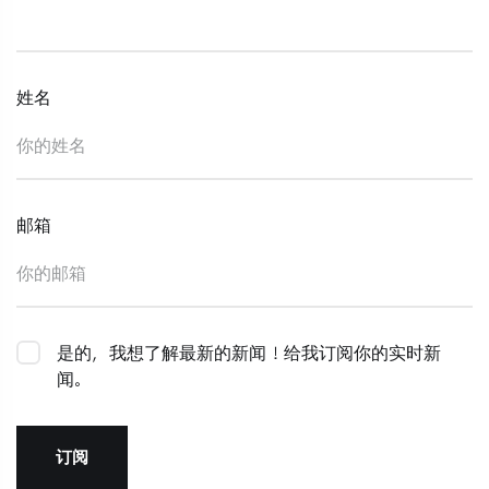
姓名
邮箱
是的，我想了解最新的新闻！给我订阅你的实时新
闻。
订阅