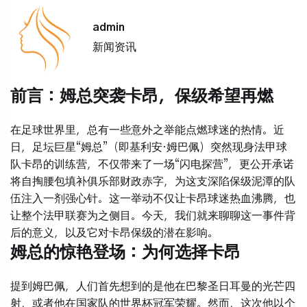
admin
新闻资讯
前言：姆总突袭卡昂，保级希望再燃
在足球世界里，总有一些意外之举能点燃球迷的热情。近
日，足坛巨星“姆总”（即基利安·姆巴佩）突然现身法甲球
队卡昂的训练营，不仅带来了一场“闪电探营”，更公开承诺
将自掏腰包填补俱乐部财政赤字，为这支深陷保级泥潭的队
伍注入一剂强心针。这一举动不仅让卡昂球迷热血沸腾，也
让整个法甲联赛为之侧目。今天，我们就来聊聊这一事件背
后的意义，以及它对卡昂保级的潜在影响。
姆总的惊艳登场：为何选择卡昂
提到
姆巴佩
，人们首先想到的是他在巴黎圣日耳曼的光芒四
射，或者他在国家队的世界杯冠军荣耀。然而，这次他以个