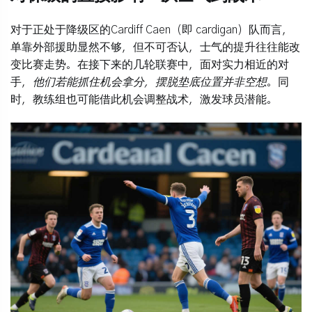
对于正处于降级区的Cardiff Caen（即 cardigan）队而言，
单靠外部援助显然不够，但不可否认，士气的提升往往能改
变比赛走势。在接下来的几轮联赛中，面对实力相近的对
手，
他们若能抓住机会拿分，摆脱垫底位置并非空想
。同
时，教练组也可能借此机会调整战术，激发球员潜能。