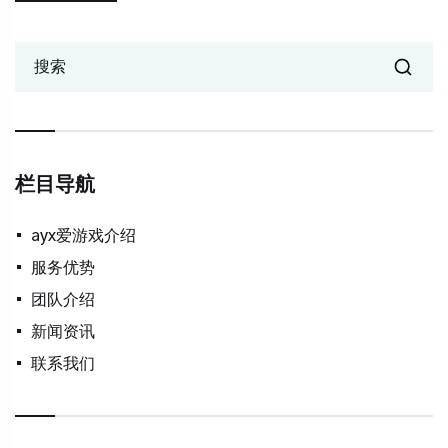
搜索
栏目导航
ayx爱游戏介绍
服务优势
团队介绍
新闻资讯
联系我们